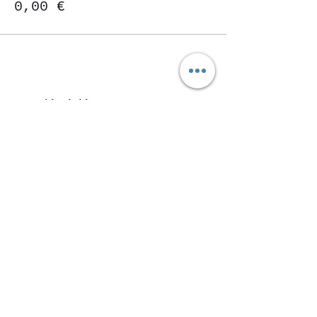
0,00 €
Condividi questo evento
Piazza Mentana n. 5
15121 Alessandria
Tel.
347 7568251
© 2018 by SportInProgress Srls
P. Iva
09606040963