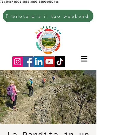
71d4f4c7-b901-4885-ab93-38f99c6524cc
Prenota ora il tuo weekend