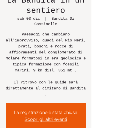
La Bandita in un
sentiero
sab 03 dic
  |  
Bandita Di
Cassinelle
Paesaggi che cambiano
all'improvviso, guadi del Rio Meri,
prati, boschi e rocce di
affioramenti del conglomerato di
Molare formatosi in era geologica e
tipica formazione con fossili
marini. 9 km disl. 351 mt .
Il ritrovo con le guide sarà
direttamente al cimitero di Bandita
La registrazione è stata chiusa
Scopri gli altri eventi