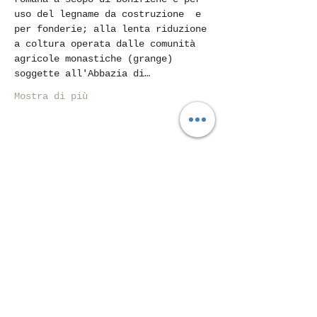
uso del legname da costruzione  e 
per fonderie; alla lenta riduzione 
a coltura operata dalle comunità 
agricole monastiche (grange) 
soggette all'Abbazia di…
Mostra di più
Condividi questo evento
Piazza Mentana n. 5
15121 Alessandria
Tel.
347 7568251