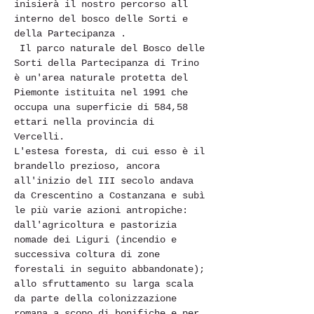
inisierà il nostro percorso all 
interno del bosco delle Sorti e 
della Partecipanza .
 Il parco naturale del Bosco delle 
Sorti della Partecipanza di Trino 
è un'area naturale protetta del 
Piemonte istituita nel 1991 che 
occupa una superficie di 584,58 
ettari nella provincia di 
Vercelli. 
L'estesa foresta, di cui esso è il 
brandello prezioso, ancora 
all'inizio del III secolo andava 
da Crescentino a Costanzana e subì 
le più varie azioni antropiche: 
dall'agricoltura e pastorizia 
nomade dei Liguri (incendio e 
successiva coltura di zone 
forestali in seguito abbandonate); 
allo sfruttamento su larga scala 
da parte della colonizzazione 
romana a scopo di bonifiche e per 