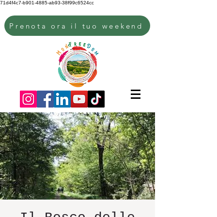
71d4f4c7-b901-4885-ab93-38f99c6524cc
Prenota ora il tuo weekend