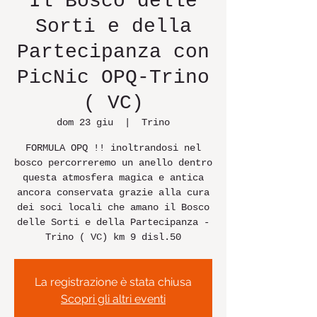
Il Bosco delle
Sorti e della
Partecipanza con
PicNic OPQ-Trino
( VC)
dom 23 giu
  |  
Trino
FORMULA OPQ !! inoltrandosi nel
bosco percorreremo un anello dentro
questa atmosfera magica e antica
ancora conservata grazie alla cura
dei soci locali che amano il Bosco
delle Sorti e della Partecipanza -
Trino ( VC) km 9 disl.50
La registrazione è stata chiusa
Scopri gli altri eventi