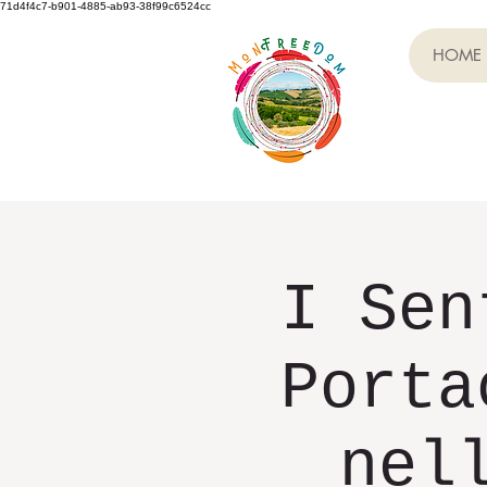
71d4f4c7-b901-4885-ab93-38f99c6524cc
HOME
I Sen
Porta
nel