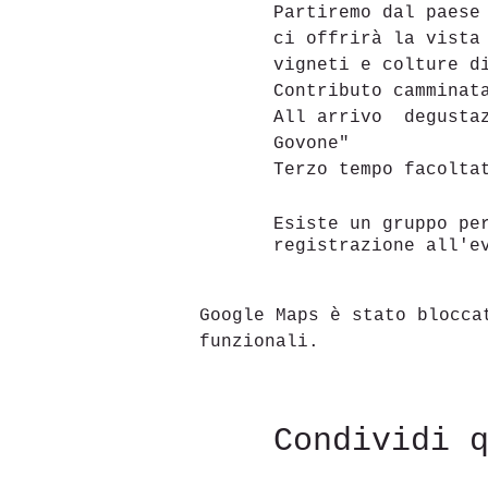
Partiremo dal paese
ci offrirà la vista
vigneti e colture d
Contributo camminat
All arrivo  degusta
Govone" 
Terzo tempo facolta
Esiste un gruppo pe
registrazione all'e
Google Maps è stato blocca
funzionali.
Condividi 