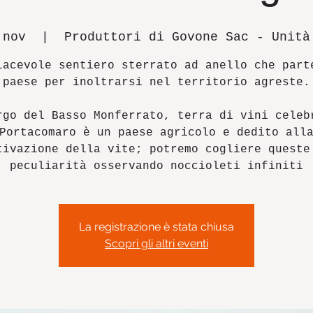
 nov
  |  
Produttori di Govone Sac - Unità
iacevole sentiero sterrato ad anello che part
paese per inoltrarsi nel territorio agreste.
rgo del Basso Monferrato, terra di vini celeb
Portacomaro è un paese agricolo e dedito all
tivazione della vite; potremo cogliere queste
peculiarità osservando noccioleti infiniti
La registrazione è stata chiusa
Scopri gli altri eventi