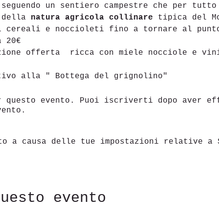
 seguendo un sentiero campestre che per tutto
 della 
natura agricola collinare
 tipica del M
i cereali e noccioleti fino a tornare al punt
a 20€
zione offerta  ricca con miele nocciole e vin
tivo alla " Bottega del grignolino"
r questo evento. Puoi iscriverti dopo aver ef
vento.
to a causa delle tue impostazioni relative a 
questo evento