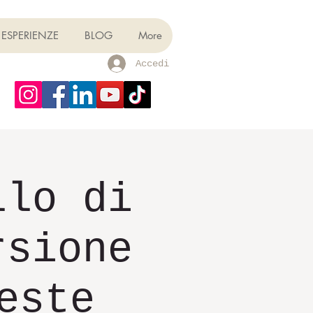
ESPERIENZE
BLOG
More
Accedi
llo di
rsione
este