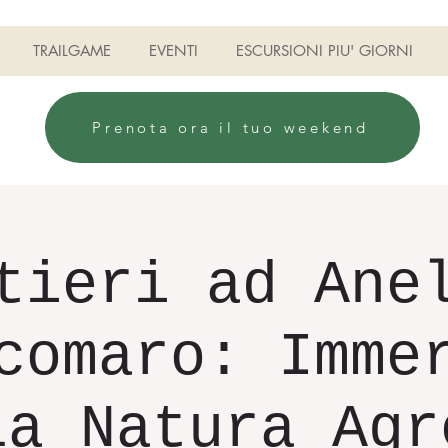
TRAILGAME
EVENTI
ESCURSIONI PIU' GIORNI
Prenota ora il tuo weekend
tieri ad Ane
comaro: Imme
la Natura Agr