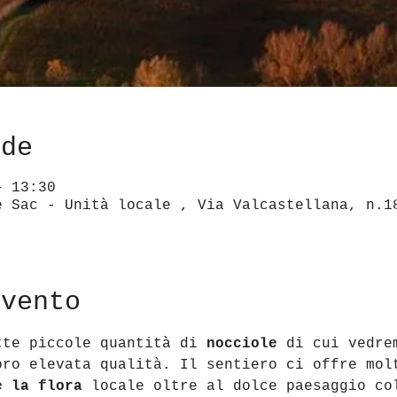
ede
– 13:30
e Sac - Unità locale , Via Valcastellana, n.1
evento
tte piccole quantità di 
nocciole 
di cui vedre
oro elevata qualità. Il sentiero ci offre mol
e la flora
 locale oltre al dolce paesaggio co