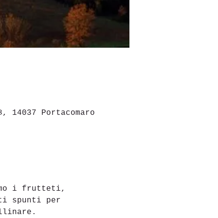
8, 14037 Portacomaro
mo i frutteti, 
ti spunti per 
llinare.