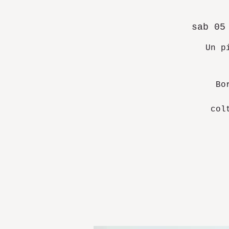
sab 05
Un p
Bo
col