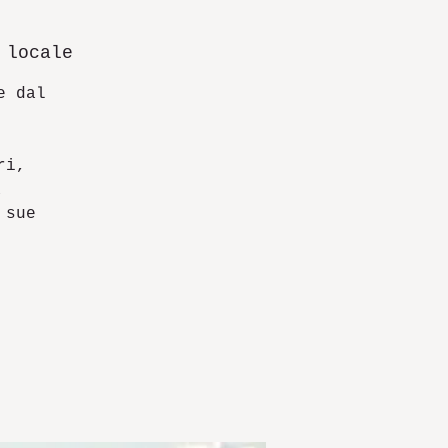
 locale
e dal
ri,
a
 sue