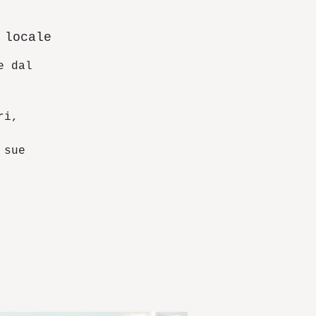
 locale
e dal
ri,
a
 sue