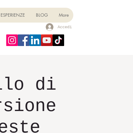
ESPERIENZE
BLOG
More
Accedi
llo di
rsione
este