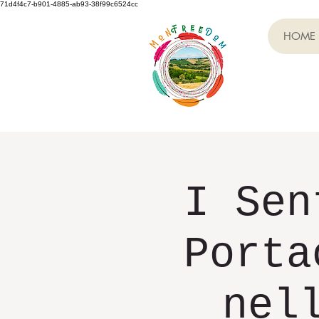
71d4f4c7-b901-4885-ab93-38f99c6524cc
HOME
I Sen
Porta
nel