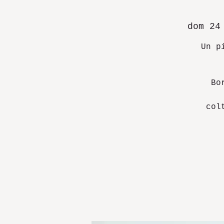
dom 24
Un p
Bo
col