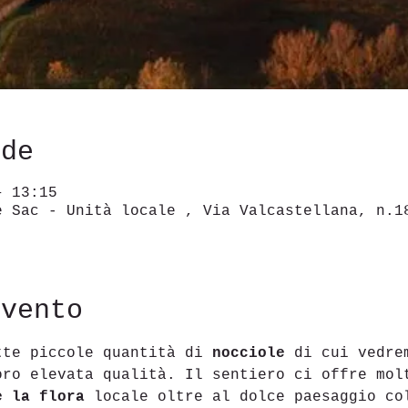
ede
– 13:15
e Sac - Unità locale , Via Valcastellana, n.1
evento
tte piccole quantità di 
nocciole 
di cui vedre
oro elevata qualità. Il sentiero ci offre mol
e la flora
 locale oltre al dolce paesaggio co