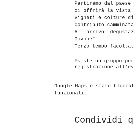
Partiremo dal paese
ci offrirà la vista
vigneti e colture d
Contributo camminat
All arrivo  degusta
Govone" 
Terzo tempo facolta
Esiste un gruppo pe
registrazione all'e
Google Maps è stato blocca
funzionali.
Condividi 