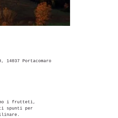
8, 14037 Portacomaro
mo i frutteti, 
ti spunti per 
llinare.