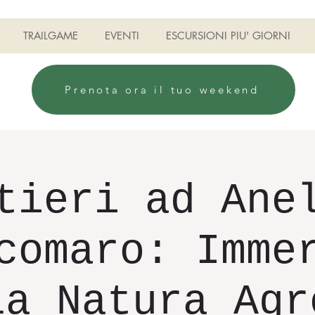
TRAILGAME
EVENTI
ESCURSIONI PIU' GIORNI
Prenota ora il tuo weekend
tieri ad Ane
comaro: Imme
la Natura Agr