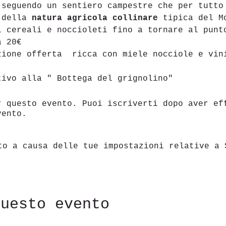
 seguendo un sentiero campestre che per tutto
 della 
natura agricola collinare
 tipica del M
i cereali e noccioleti fino a tornare al punt
a 20€
zione offerta  ricca con miele nocciole e vin
tivo alla " Bottega del grignolino"
r questo evento. Puoi iscriverti dopo aver ef
vento.
to a causa delle tue impostazioni relative a 
questo evento