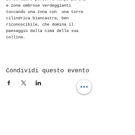
e zone ombrose verdeggianti 
toccando una zona con  una torre 
cilindrica biancastra, ben 
riconoscibile, che domina il 
paesaggio dalla cima della sua 
collina.
Condividi questo evento
Piazza Mentana n. 5
15121 Alessandria
Tel.
347 7568251