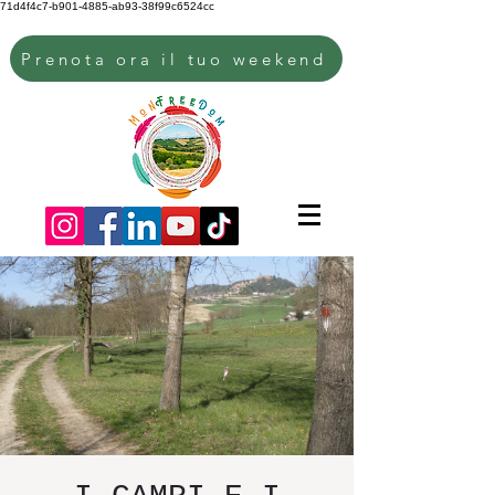
71d4f4c7-b901-4885-ab93-38f99c6524cc
Prenota ora il tuo weekend