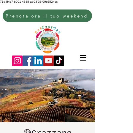
71d4f4c7-b901-4885-ab93-38f99c6524cc
Prenota ora il tuo weekend