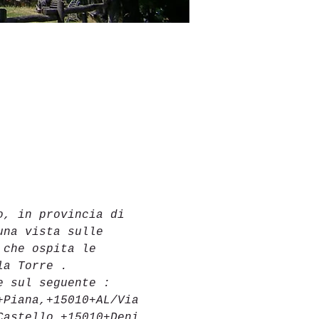
o, in provincia di 
una vista sulle 
 che ospita le 
la Torre . 
e sul seguente :
+Piana,+15010+AL/Via
Castello,+15010+Deni