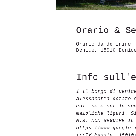
Orario & S
Orario da definire
Denice, 15010 Denic
Info sull'
i Il borgo di Denic
Alessandria dotato 
colline e per le su
maioliche liguri. S
N.B. NON SEGUIRE IL
https://www.google.
+XXIV+Maggio,+15010