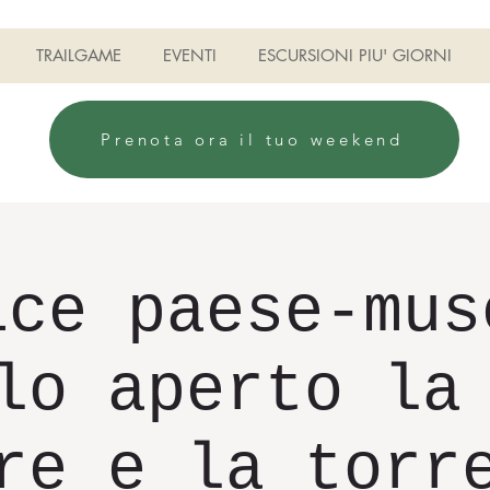
TRAILGAME
EVENTI
ESCURSIONI PIU' GIORNI
Prenota ora il tuo weekend
ice paese-mus
lo aperto la
re e la torr