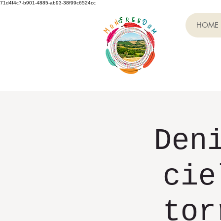
71d4f4c7-b901-4885-ab93-38f99c6524cc
HOME
Den
cie
tor