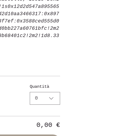
!1s0x12d2d547a895565
d2d10aa3466317:0x897
8f7ef:0x3588ced555d0
d0bb227a60761bfc!2m2
8b68401c2!2m2!1d8.33
Quantità
0
0,00 €