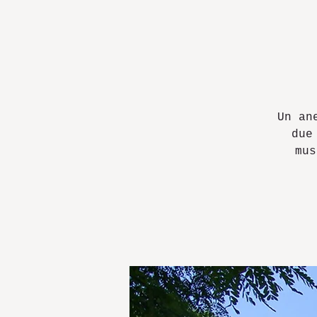
Un an
due
mus