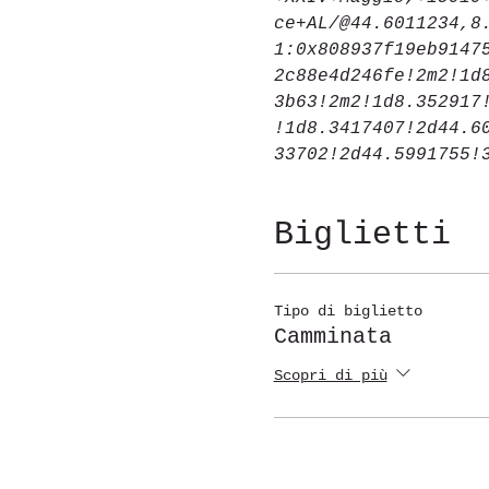
ce+AL/@44.6011234,8
1:0x808937f19eb9147
2c88e4d246fe!2m2!1d
3b63!2m2!1d8.352917
!1d8.3417407!2d44.6
33702!2d44.5991755!
Biglietti
Tipo di biglietto
Camminata
Scopri di più