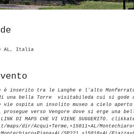
ede
e AL, Italia
evento
e è inserito tra le Langhe e l’alto Monferrat
di una bella Torre  visitabileda cui si gode 
e vie ospita un insolito museo a cielo aperto
i prosegue verso Vengore dove si erge una bel
 LINK DI MAPS CHE VI VIENE SUGGERITO. clikkat
it/maps/dir/Acqui+Terme,+15011+AL/Montechiaro
+Montechiaro+Piana+AL/SP221,+15010+AL/Piazza+