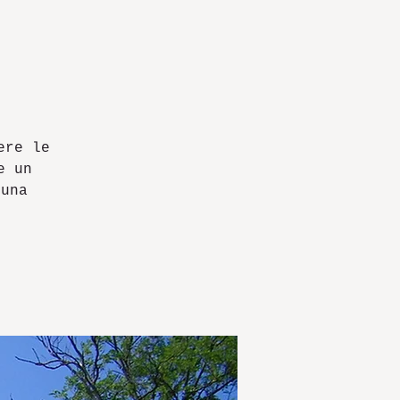
ere le
e un
 una