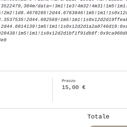
.3522479,304m/data=!3m1!1e3!4m32!4m31!1m5!1m1
5!2m2!1d8.4670285!2d44.6763846!1m5!1m1!1s0x12
8.3537535!2d44.602569!1m5!1m1!1s0x12d2d19ffea
!2d44.6014139!1m5!1m1!1s0x12d2d1a2a0746d19:0x
020438!1m5!1m1!1s0x12d2d1bf1f91db8f:0x9ca960d
3e0
Prezzo
15,00 €
Totale