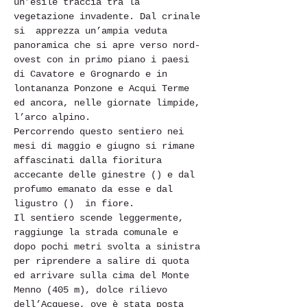
un’esile traccia tra la 
vegetazione invadente. Dal crinale 
si  apprezza un’ampia veduta 
panoramica che si apre verso nord-
ovest con in primo piano i paesi 
di Cavatore e Grognardo e in 
lontananza Ponzone e Acqui Terme 
ed ancora, nelle giornate limpide, 
l’arco alpino.

Percorrendo questo sentiero nei 
mesi di maggio e giugno si rimane 
affascinati dalla fioritura 
accecante delle ginestre (
) e dal 
profumo emanato da esse e dal 
ligustro (
)  in fiore.

Il sentiero scende leggermente, 
raggiunge la strada comunale e 
dopo pochi metri svolta a sinistra 
per riprendere a salire di quota 
ed arrivare sulla cima del Monte 
Menno (405 m), dolce rilievo 
dell’Acquese, ove è stata posta 