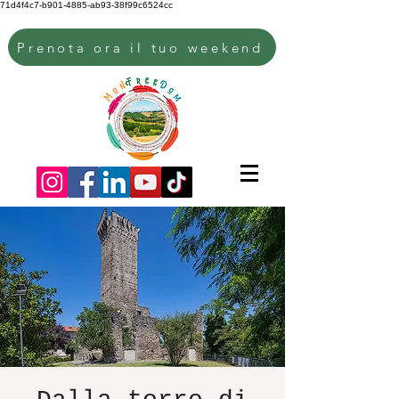
71d4f4c7-b901-4885-ab93-38f99c6524cc
Prenota ora il tuo weekend