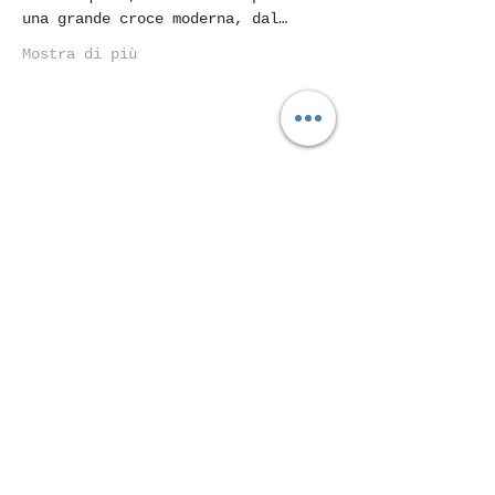
una grande croce moderna, dal…
Mostra di più
Condividi questo evento
Piazza Mentana n. 5
15121 Alessandria
Tel.
347 7568251
© 2018 by SportInProgress Srls