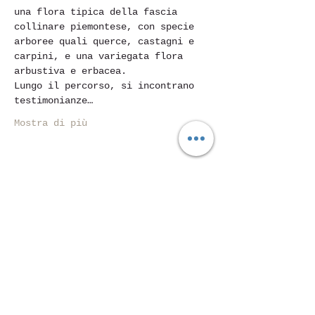
una flora tipica della fascia 
collinare piemontese, con specie 
arboree quali querce, castagni e 
carpini, e una variegata flora 
arbustiva e erbacea.
Lungo il percorso, si incontrano 
testimonianze…
Mostra di più
Condividi questo evento
Piazza Mentana n. 5
15121 Alessandria