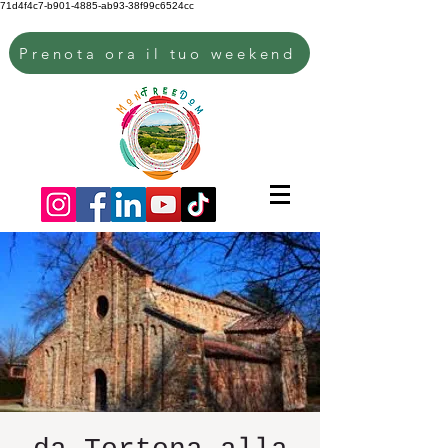
71d4f4c7-b901-4885-ab93-38f99c6524cc
Prenota ora il tuo weekend