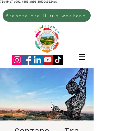
71d4f4c7-b901-4885-ab93-38f99c6524cc
Prenota ora il tuo weekend