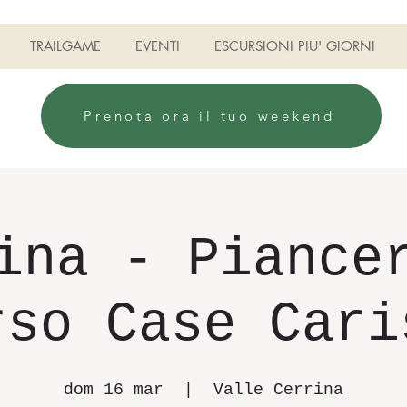
TRAILGAME
EVENTI
ESCURSIONI PIU' GIORNI
Prenota ora il tuo weekend
ina - Piance
rso Case Cari
dom 16 mar
  |  
Valle Cerrina