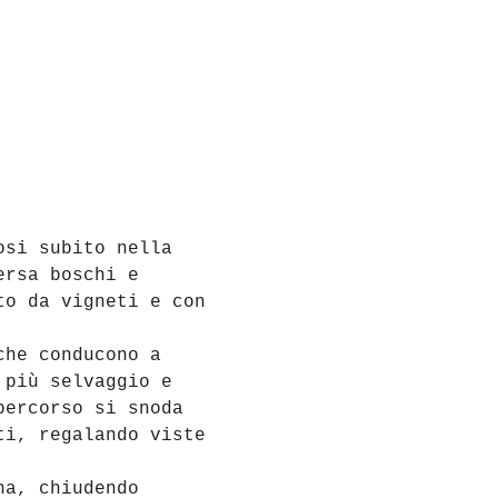
osi subito nella 
ersa boschi e 
to da vigneti e con 
che conducono a 
 più selvaggio e 
percorso si snoda 
ti, regalando viste 
na, chiudendo 