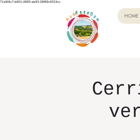
71d4f4c7-b901-4885-ab93-38f99c6524cc
HOME
Cerr
ve