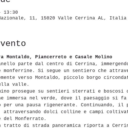
– 13:30
Nazionale, 11, 15020 Valle Cerrina AL, Italia
evento
ra Montaldo, Piancerreto e Casale Molino
anello parte dal centro di Cerrina, immergend
e monferrine. Si segue un sentiero che attrav
emente verso Montaldo, piccolo borgo circonda
ulla valle.
mino prosegue su sentieri sterrati e boscosi 
ne immersa nel verde, dove il paesaggio si fa
o per una pausa rigenerante. Continuando, il 
, attraversando dolci colline e campi coltiva
e del Monferrato.
n tratto di strada panoramica riporta a Cerri