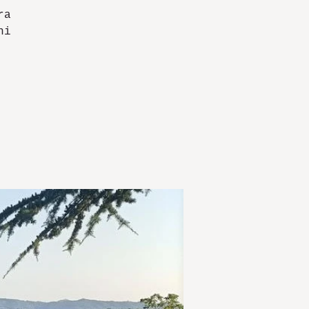
ra
hi