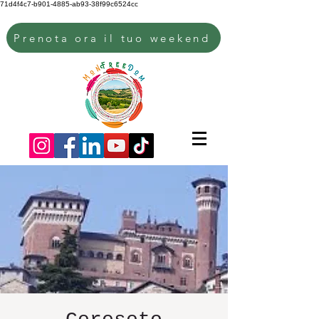
71d4f4c7-b901-4885-ab93-38f99c6524cc
Prenota ora il tuo weekend