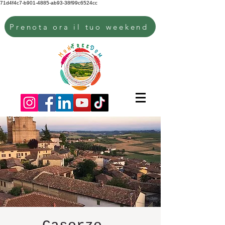
71d4f4c7-b901-4885-ab93-38f99c6524cc
Prenota ora il tuo weekend