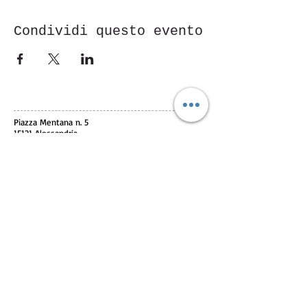
Condividi questo evento
Piazza Mentana n. 5
15121 Alessandria
Tel.
347 7568251
© 2018 by SportInProgress Srls
P. Iva
09606040963
Proudly created with
Wix.com