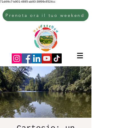
71d4f4c7-b901-4885-ab93-38f99c6524cc
Prenota ora il tuo weekend