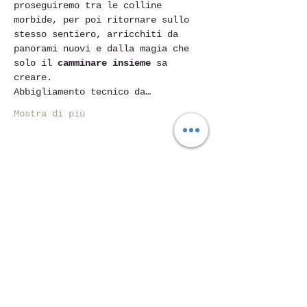
proseguiremo tra le colline 
morbide, per poi ritornare sullo 
stesso sentiero, arricchiti da 
panorami nuovi e dalla magia che 
solo il 
camminare insieme
 sa 
creare.
Abbigliamento tecnico da…
Mostra di più
Condividi questo evento
Piazza Mentana n. 5
15121 Alessandria
Tel.
347 7568251