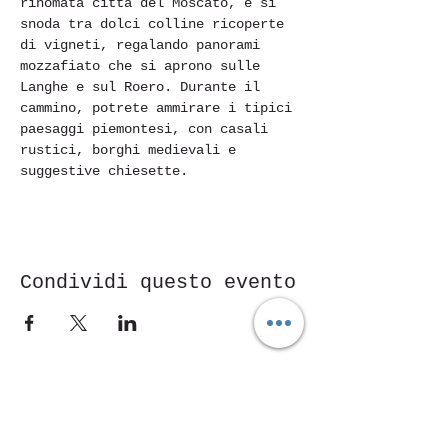
rinomata città del Moscato, e si 
snoda tra dolci colline ricoperte 
di vigneti, regalando panorami 
mozzafiato che si aprono sulle 
Langhe e sul Roero. Durante il 
cammino, potrete ammirare i tipici 
paesaggi piemontesi, con casali 
rustici, borghi medievali e 
suggestive chiesette.
Condividi questo evento
Piazza Mentana n. 5
15121 Alessandria
Tel.
347 7568251