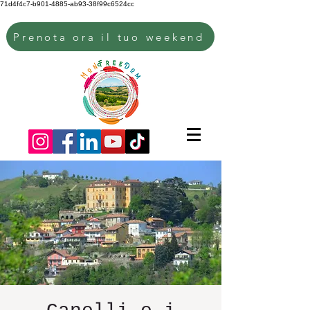
71d4f4c7-b901-4885-ab93-38f99c6524cc
Prenota ora il tuo weekend