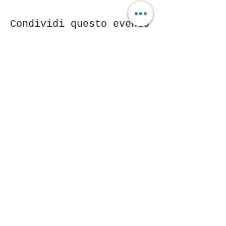
Condividi questo evento
Piazza Mentana n. 5
15121 Alessandria
Tel.
347 7568251
© 2018 by SportInProgress Srls
P. Iva
09606040963
Proudly created with
Wix.com