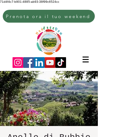
71d4f4c7-b901-4885-ab93-38f99c6524cc
Prenota ora il tuo weekend