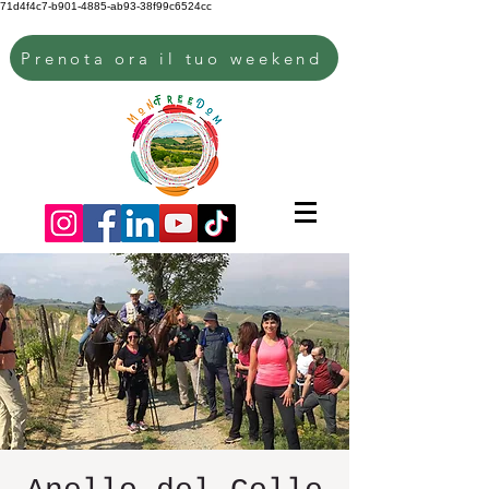
71d4f4c7-b901-4885-ab93-38f99c6524cc
Prenota ora il tuo weekend