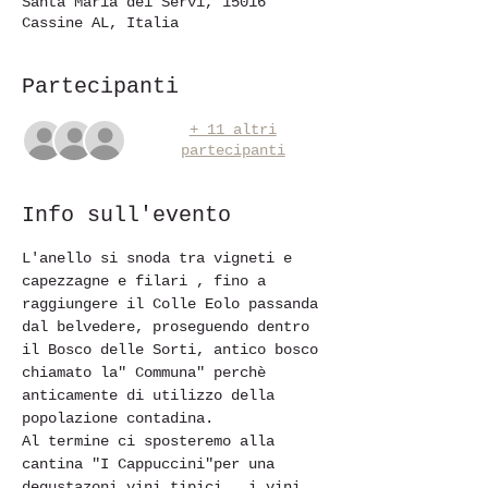
Santa Maria dei Servi, 15016
Cassine AL, Italia
Partecipanti
+ 11 altri
partecipanti
Info sull'evento
L'anello si snoda tra vigneti e 
capezzagne e filari , fino a 
raggiungere il Colle Eolo passanda 
dal belvedere, proseguendo dentro 
il Bosco delle Sorti, antico bosco 
chiamato la" Communa" perchè 
anticamente di utilizzo della 
popolazione contadina.
Al termine ci sposteremo alla 
cantina "I Cappuccini"per una 
degustazoni vini tipici , i vini 