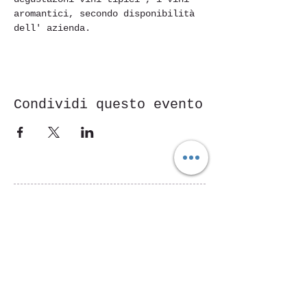
aromantici, secondo disponibilità 
dell' azienda.
Condividi questo evento
Piazza Mentana n. 5
15121 Alessandria
Tel.
347 7568251
© 2018 by SportInProgress Srls
P. Iva
09606040963