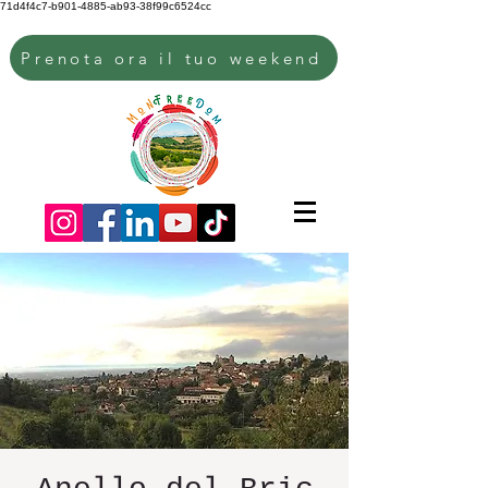
71d4f4c7-b901-4885-ab93-38f99c6524cc
Prenota ora il tuo weekend