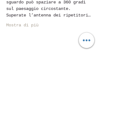
sguardo può spaziare a 360 gradi 
sul paesaggio circostante. 
Superate l’antenna dei ripetitori…
Mostra di più
Condividi questo evento
Piazza Mentana n. 5
15121 Alessandria
Tel.
347 7568251