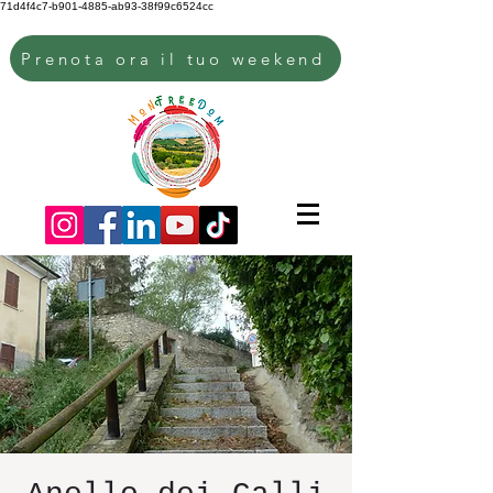
71d4f4c7-b901-4885-ab93-38f99c6524cc
Prenota ora il tuo weekend