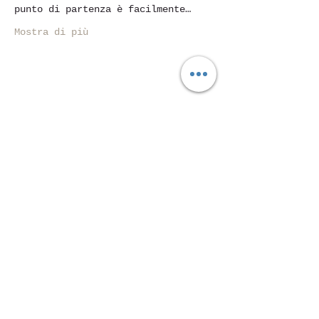
punto di partenza è facilmente…
Mostra di più
Condividi questo evento
Piazza Mentana n. 5
15121 Alessandria
Tel.
347 7568251
© 2018 by SportInProgress Srls