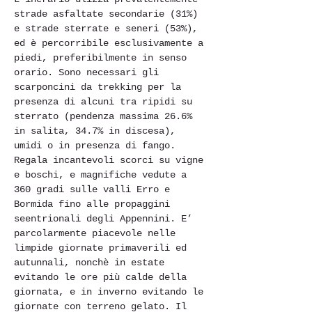
strade asfaltate secondarie (31%) 
e strade sterrate e seneri (53%), 
ed è percorribile esclusivamente a 
piedi, preferibilmente in senso 
orario. Sono necessari gli 
scarponcini da trekking per la 
presenza di alcuni tra ripidi su 
sterrato (pendenza massima 26.6% 
in salita, 34.7% in discesa), 
umidi o in presenza di fango. 
Regala incantevoli scorci su vigne 
e boschi, e magnifiche vedute a 
360 gradi sulle valli Erro e 
Bormida fino alle propaggini 
seentrionali degli Appennini. E’ 
parcolarmente piacevole nelle 
limpide giornate primaverili ed 
autunnali, nonchè in estate 
evitando le ore più calde della 
giornata, e in inverno evitando le 
giornate con terreno gelato. Il 