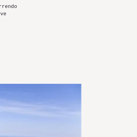
rrendo
ove