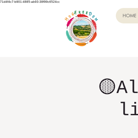
71d4f4c7-b901-4885-ab93-38f99c6524cc
HOME
🟡A
l