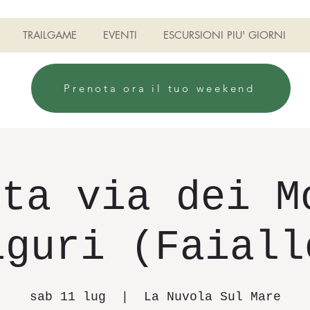
TRAILGAME
EVENTI
ESCURSIONI PIU' GIORNI
Prenota ora il tuo weekend
lta via dei M
iguri (Faiall
sab 11 lug
  |  
La Nuvola Sul Mare