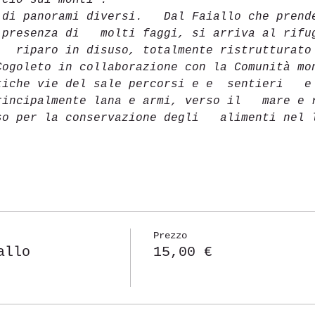
rcio sui monti .
 di panorami diversi.   Dal Faiallo che prend
 presenza di   molti faggi, si arriva al rifu
   riparo in disuso, totalmente ristrutturato
Cogoleto in collaborazione con la Comunità mo
tiche vie del sale percorsi e e 
sentieri   e
rincipalmente lana e armi, verso il   mare e 
so per la conservazione degli   alimenti nel 
Prezzo
allo
15,00 €