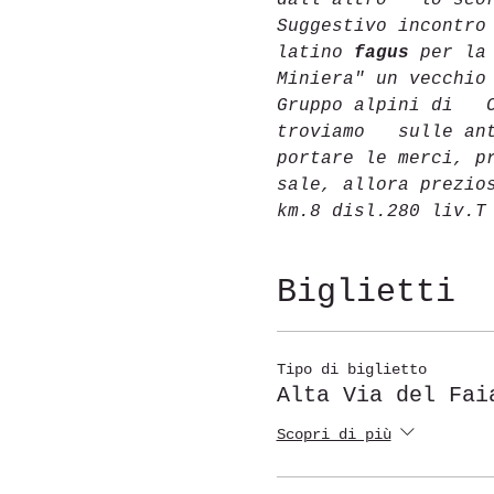
dall’altro   lo sco
Suggestivo incontro
latino 
fagus
 per la
Miniera" un vecchio
Gruppo alpini di   
troviamo   sulle an
portare le merci, p
sale, allora prezio
km.8 disl.280 liv.T
Biglietti
Tipo di biglietto
Alta Via del Fai
Scopri di più