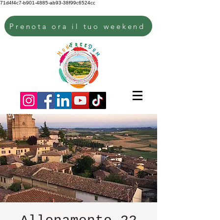
71d4f4c7-b901-4885-ab93-38f99c6524cc
Prenota ora il tuo weekend