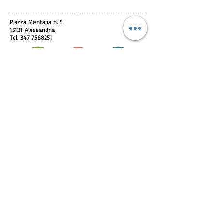
Piazza Mentana n. 5
15121 Alessandria
Tel.
347 7568251
© 2018 by SportInProgress Srls
P. Iva
09606040963
Proudly created with
Wix.com