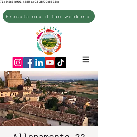
71d4f4c7-b901-4885-ab93-38f99c6524cc
Prenota ora il tuo weekend