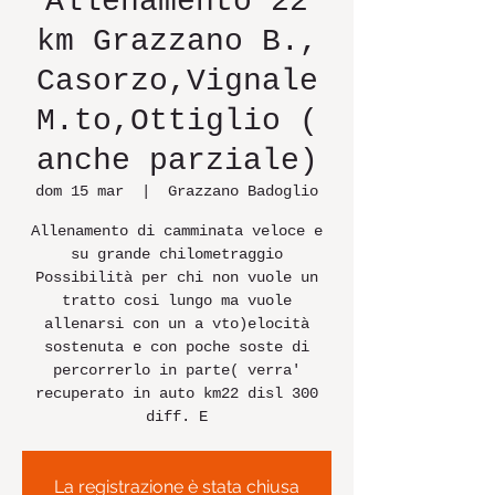
Allenamento 22
km Grazzano B.,
Casorzo,Vignale
M.to,Ottiglio (
anche parziale)
dom 15 mar
  |  
Grazzano Badoglio
Allenamento di camminata veloce e
su grande chilometraggio
Possibilità per chi non vuole un
tratto cosi lungo ma vuole
allenarsi con un a vto)elocità
sostenuta e con poche soste di
percorrerlo in parte( verra'
recuperato in auto km22 disl 300
diff. E
La registrazione è stata chiusa