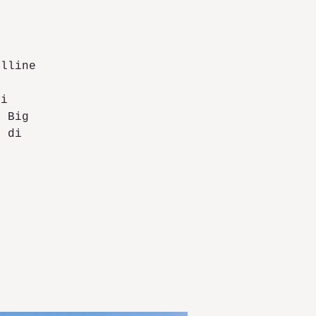
olline
ti
a Big
o di