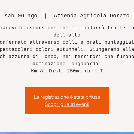
sab 06 ago
  |  
Azienda Agricola Dorato
iacevole escursione che ci condurrà tra le c
dell'alto
onferrato attraverso colli e prati punteggia
pettacolari colori autunnali. Giungeremo all
ch azzurra di Tonco, nei territori che furon
dominazione longobarda.
Km 8. Disl. 250mt diff.T
La registrazione è stata chiusa
Scopri gli altri eventi