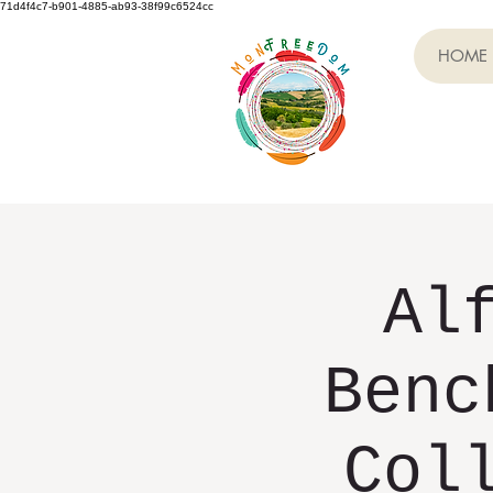
71d4f4c7-b901-4885-ab93-38f99c6524cc
HOME
Al
Benc
Col