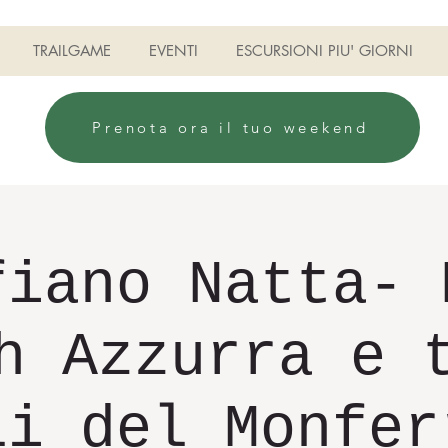
TRAILGAME
EVENTI
ESCURSIONI PIU' GIORNI
Prenota ora il tuo weekend
fiano Natta- 
h Azzurra e 
li del Monfer