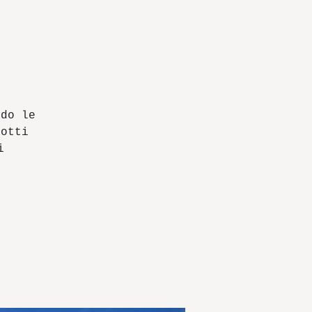
ndo le
dotti
i