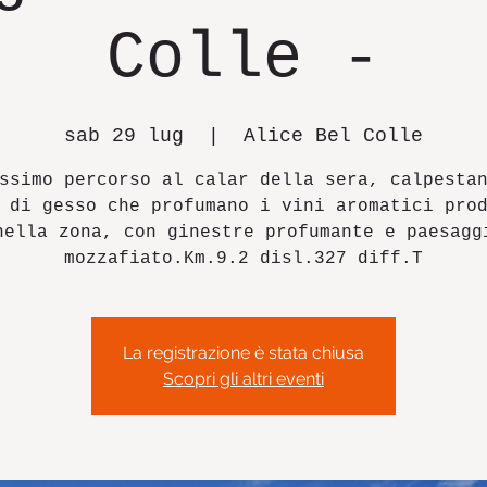
Colle -
sab 29 lug
  |  
Alice Bel Colle
ssimo percorso al calar della sera, calpesta
 di gesso che profumano i vini aromatici pro
nella zona, con ginestre profumante e paesagg
La registrazione è stata chiusa
Scopri gli altri eventi