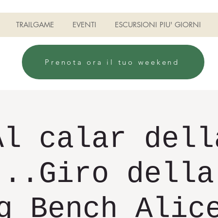
TRAILGAME
EVENTI
ESCURSIONI PIU' GIORNI
Prenota ora il tuo weekend
Al calar dell
...Giro della
g Bench Alic