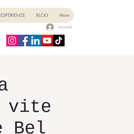
ESPERIENZE
BLOG
More
Accedi
a
 vite
e Bel