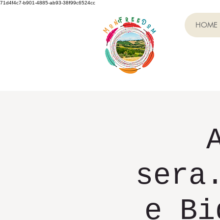
71d4f4c7-b901-4885-ab93-38f99c6524cc
HOME
sera
e Bi