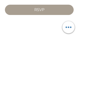
RSVP
Condividi questo evento
Piazza Mentana n. 5
15121 Alessandria
Tel.
347 7568251
© 2018 by SportInProgress Srls