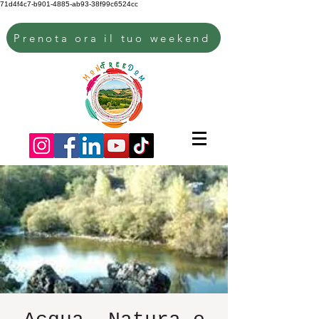
71d4f4c7-b901-4885-ab93-38f99c6524cc
Prenota ora il tuo weekend